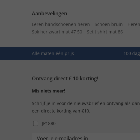
Aanbevelingen
Leren handschoenen heren
Schoen bruin
Heren
Sok her zwart mat 47 50
Set t shirt mat 86
Alle maten één prijs
100 dag
Ontvang direct € 10 korting!
Mis niets meer!
Schrijf je in voor de nieuwsbrief en ontvang als da
een directe korting van €10.
JP1880