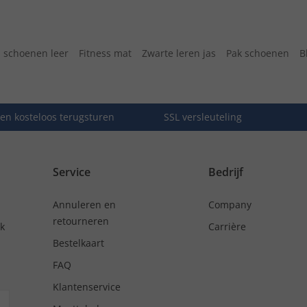
 schoenen leer
Fitness mat
Zwarte leren jas
Pak schoenen
B
en kosteloos terugsturen
SSL versleuteling
Service
Bedrijf
Annuleren en
Company
retourneren
nk
Carrière
Bestelkaart
FAQ
Klantenservice