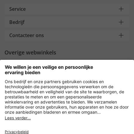
Service
Bedrijf
Contacteer ons
Overige webwinkels
Nederland
Payment and Delivery
Versleuteling met