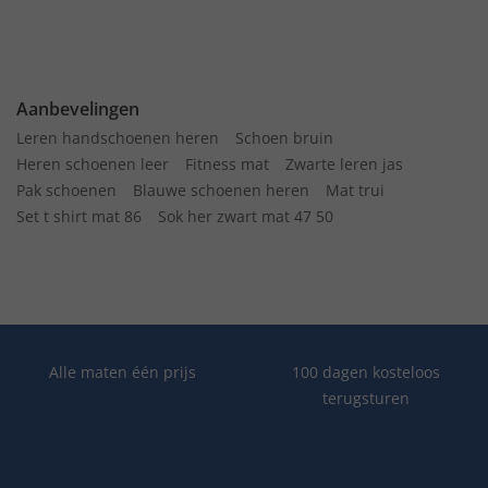
Aanbevelingen
Leren handschoenen heren
Schoen bruin
Heren schoenen leer
Fitness mat
Zwarte leren jas
Pak schoenen
Blauwe schoenen heren
Mat trui
Set t shirt mat 86
Sok her zwart mat 47 50
Alle maten één prijs
100 dagen kosteloos
terugsturen