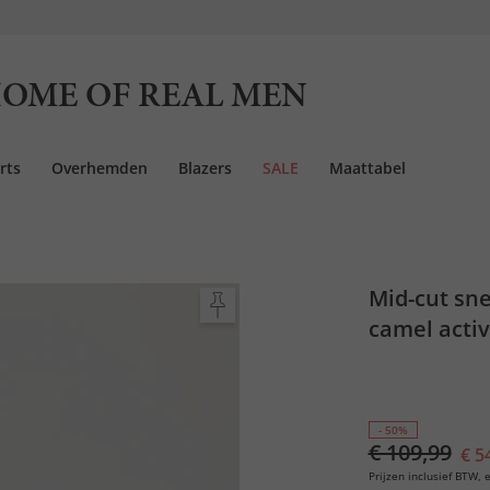
OME OF REAL MEN
rts
Overhemden
Blazers
SALE
Maattabel
Mid-cut sn
camel activ
- 50%
€ 109,99
€ 5
Prijzen inclusief BTW, e