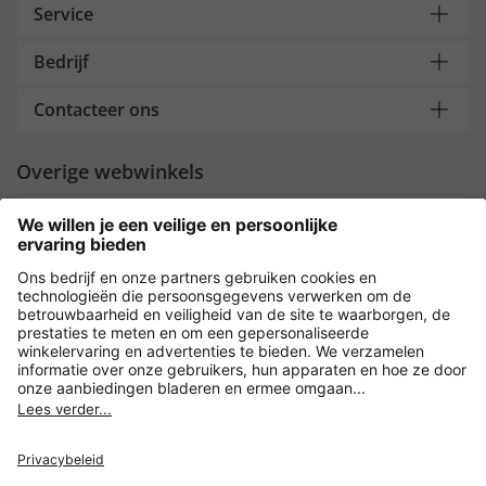
Service
Bedrijf
Contacteer ons
Overige webwinkels
Nederland
Payment and Delivery
Versleuteling met