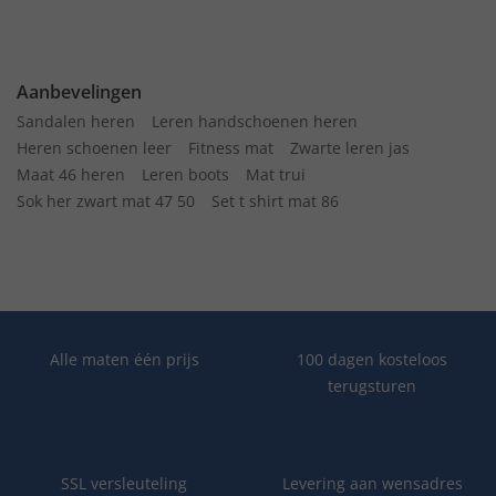
Aanbevelingen
Sandalen heren
Leren handschoenen heren
Heren schoenen leer
Fitness mat
Zwarte leren jas
Maat 46 heren
Leren boots
Mat trui
Sok her zwart mat 47 50
Set t shirt mat 86
Alle maten één prijs
100 dagen kosteloos
terugsturen
SSL versleuteling
Levering aan wensadres