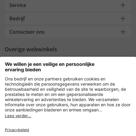
Service
Bedrijf
Contacteer ons
Overige webwinkels
Nederland
Payment and Delivery
Versleuteling met