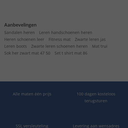
Aanbevelingen
Sandalen heren
Leren handschoenen heren
Heren schoenen leer
Fitness mat
Zwarte leren jas
Leren boots
Zwarte leren schoenen heren
Mat trui
Sok her zwart mat 47 50
Set t shirt mat 86
Alle maten één prijs
100 dagen kosteloos
terugsturen
SSL versleuteling
Levering aan wensadres