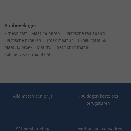
Aanbevelingen
Fitness mat
Maat 46 heren
Elastische tailleband
Elastische broeken
Broek maat 34
Broek maat 56
Maat 30 broek
Mat trui
Set t shirt mat 86
Sok her zwart mat 47 50
Alle maten één prijs
100 dagen kosteloos
terugsturen
SSL versleuteling
Levering aan wensadres