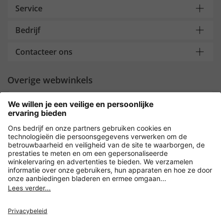
Service
Bedrijf
Contacteer ons
Overige webwinkels
Nederland
Payment and Delivery
Versleuteling met