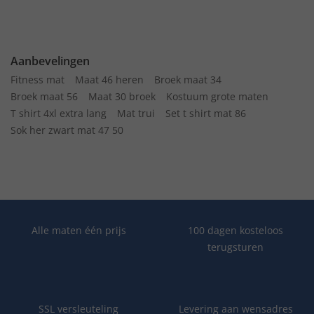
Aanbevelingen
Fitness mat
Maat 46 heren
Broek maat 34
Broek maat 56
Maat 30 broek
Kostuum grote maten
T shirt 4xl extra lang
Mat trui
Set t shirt mat 86
Sok her zwart mat 47 50
Alle maten één prijs
100 dagen kosteloos
terugsturen
SSL versleuteling
Levering aan wensadres