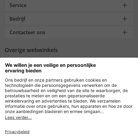
Service
Bedrijf
Contacteer ons
Overige webwinkels
Nederland
Payment and Delivery
Versleuteling met