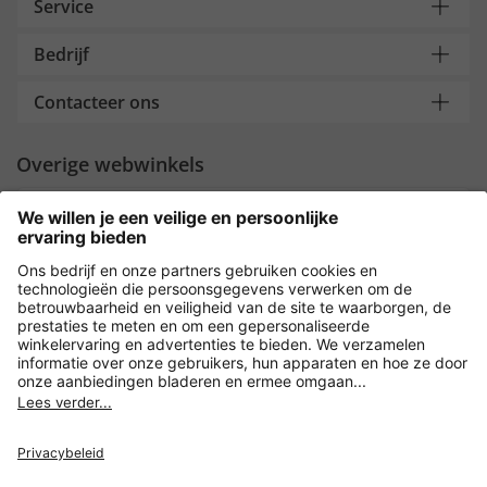
Service
Bedrijf
Contacteer ons
Overige webwinkels
Nederland
Payment and Delivery
Versleuteling met