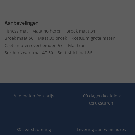
Aanbevelingen
Fitness mat
Maat 46 heren
Broek maat 34
Broek maat 56
Maat 30 broek
Kostuum grote maten
Grote maten overhemden 5xl
Mat trui
Sok her zwart mat 47 50
Set t shirt mat 86
Alle maten één prijs
100 dagen kosteloos
terugsturen
SSL versleuteling
Levering aan wensadres