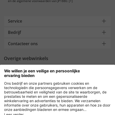
en de algemene voorwaarden van JP1880.
[+]
Service
Bedrijf
Contacteer ons
Overige webwinkels
Nederland
Payment and Delivery
Versleuteling met