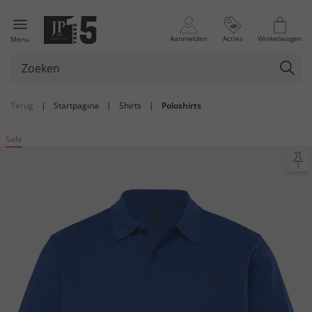
Aanmelden
Acties
Winkelwagen
Menu
Terug
|
Startpagina
|
Shirts
|
Poloshirts
Sale