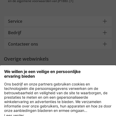
en de algemene voorwaarden van JP1880.
[+]
Service
Bedrijf
Contacteer ons
Overige webwinkels
Nederland
Payment and Delivery
Versleuteling met