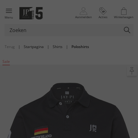
Aanmelden
Acties
Winkelwagen
Menu
Terug
|
Startpagina
|
Shirts
|
Poloshirts
Sale