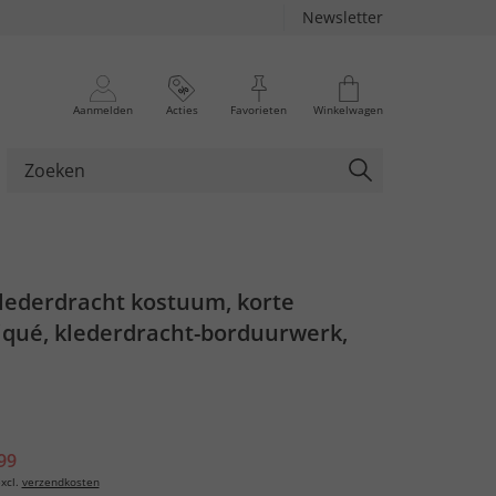
Newsletter
Aanmelden
Acties
Favorieten
Winkelwagen
klederdracht kostuum, korte
qué, klederdracht-borduurwerk,
99
xcl.
verzendkosten