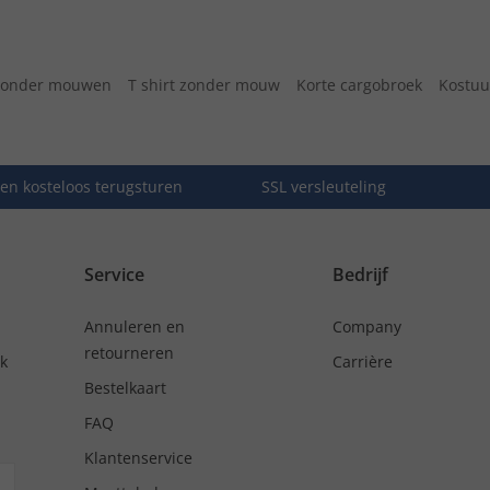
 zonder mouwen
T shirt zonder mouw
Korte cargobroek
Kostuu
en kosteloos terugsturen
SSL versleuteling
Service
Bedrijf
Annuleren en
Company
retourneren
nk
Carrière
Bestelkaart
FAQ
Klantenservice