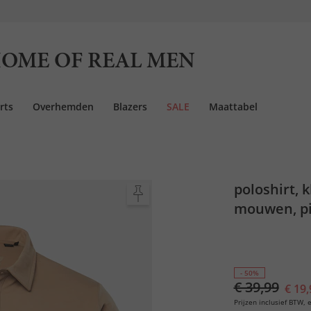
OME OF REAL MEN
rts
Overhemden
Blazers
SALE
Maattabel
poloshirt, 
mouwen, pi
tot 8XL
- 50%
€ 39,99
€ 19,
Prijzen inclusief BTW, e