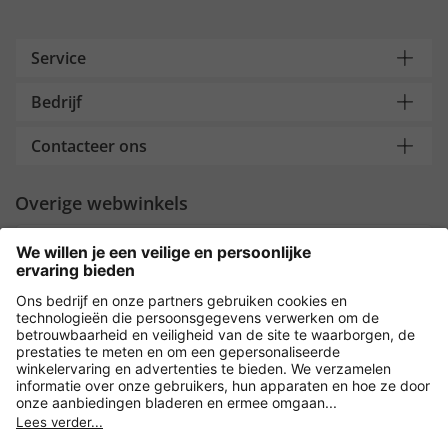
Service
Bedrijf
Contacteer ons
Overige webwinkels
Nederland
Payment and Delivery
Versleuteling met