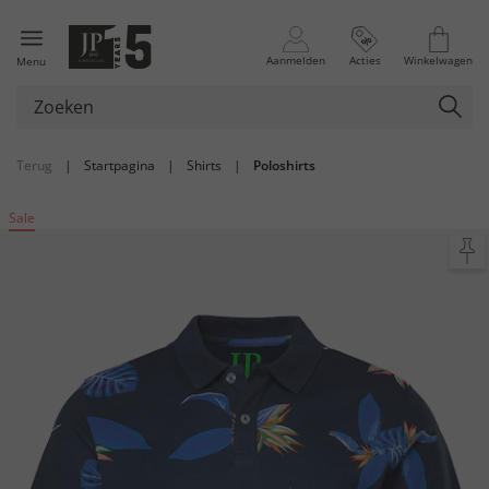
Aanmelden
Acties
Winkelwagen
Menu
Terug
|
Startpagina
|
Shirts
|
Poloshirts
Sale