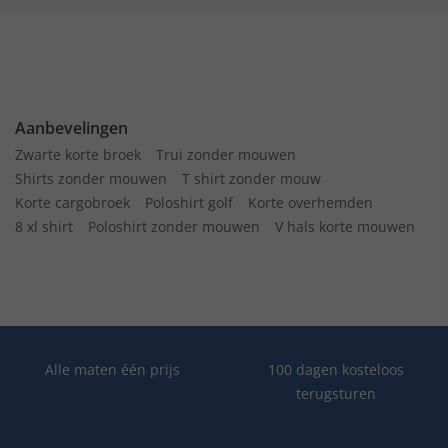
Aanbevelingen
Zwarte korte broek
Trui zonder mouwen
Shirts zonder mouwen
T shirt zonder mouw
Korte cargobroek
Poloshirt golf
Korte overhemden
8 xl shirt
Poloshirt zonder mouwen
V hals korte mouwen
Alle maten één prijs
100 dagen kosteloos
terugsturen