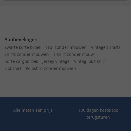
Aanbevelingen
Zwarte korte broek
Trui zonder mouwen
Vintage t shirts
Shirts zonder mouwen
T shirt zonder mouw
Korte cargobroek
Jersey vintage
Vintag lok t shirt
8 xl shirt
Poloshirt zonder mouwen
Alle maten één prijs
100 dagen kosteloos
terugsturen