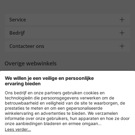
Service
Bedrijf
Contacteer ons
Overige webwinkels
Nederland
Payment and Delivery
Versleuteling met