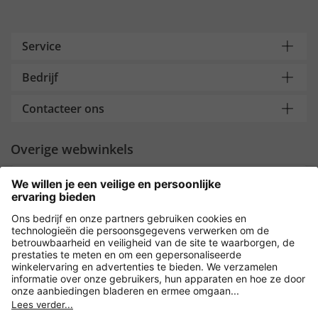
Service
Bedrijf
Contacteer ons
Overige webwinkels
Nederland
Payment and Delivery
Versleuteling met