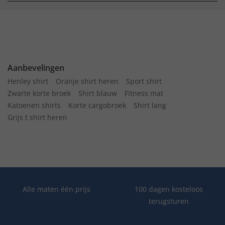
Aanbevelingen
Henley shirt
Oranje shirt heren
Sport shirt
Zwarte korte broek
Shirt blauw
Fitness mat
Katoenen shirts
Korte cargobroek
Shirt lang
Grijs t shirt heren
Alle maten één prijs
100 dagen kosteloos
terugsturen