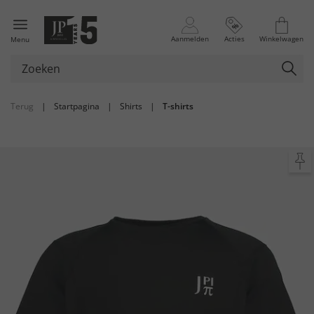
Aanmelden
Acties
Winkelwagen
Menu
Terug
|
Startpagina
|
Shirts
|
T-shirts