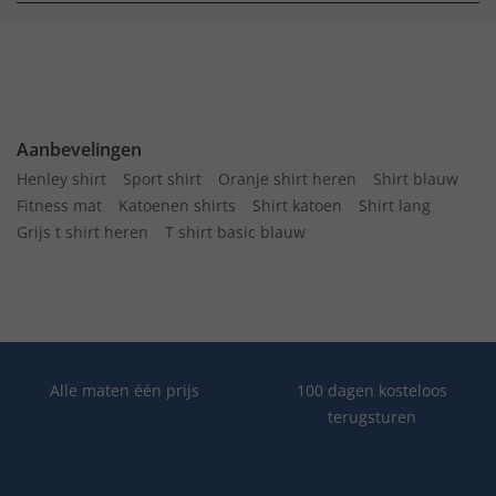
Aanbevelingen
Henley shirt
Sport shirt
Oranje shirt heren
Shirt blauw
Fitness mat
Katoenen shirts
Shirt katoen
Shirt lang
Grijs t shirt heren
T shirt basic blauw
Alle maten één prijs
100 dagen kosteloos
terugsturen