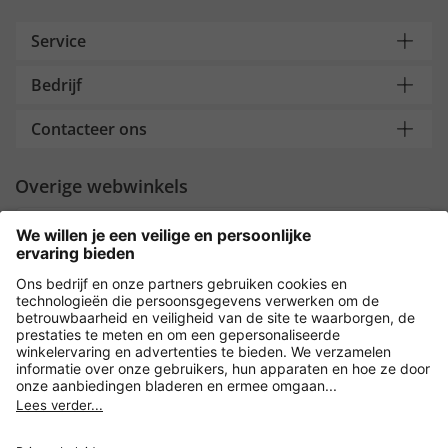
Service
Bedrijf
Contacteer ons
Overige webwinkels
Nederland
Payment and Delivery
Versleuteling met