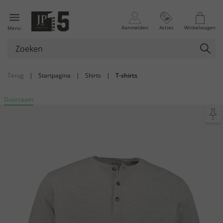
Aanmelden
Acties
Winkelwagen
Menu
Terug
|
Startpagina
|
Shirts
|
T-shirts
Duurzaam