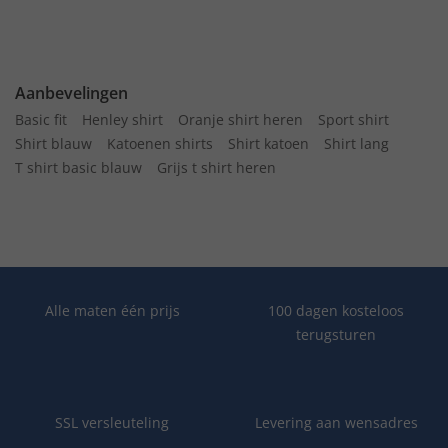
Aanbevelingen
Basic fit
Henley shirt
Oranje shirt heren
Sport shirt
Shirt blauw
Katoenen shirts
Shirt katoen
Shirt lang
T shirt basic blauw
Grijs t shirt heren
Alle maten één prijs
100 dagen kosteloos
terugsturen
SSL versleuteling
Levering aan wensadres