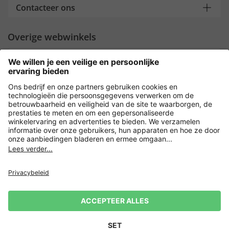
Contacteer ons
Overige webwinkels
Nederland
Payment and Delivery
Versleuteling met
Privacy
Verkoopvoorwaarden
Leveringsvoorwaarden
Herroeping indienen
Impressum
Cookie-instellingen