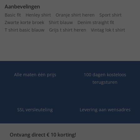
Aanbevelingen
Basic fit
Henley shirt
Oranje shirt heren
Sport shirt
Zwarte korte broek
Shirt blauw
Denim straight fit
T shirt basic blauw
Grijs t shirt heren
Vintag lok t shirt
Alle maten één prijs
100 dagen kosteloos
terugsturen
SSL versleuteling
Levering aan wensadres
Ontvang direct € 10 korting!