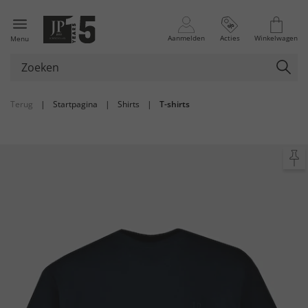
Aanmelden
Acties
Winkelwagen
Menu
Terug
|
Startpagina
|
Shirts
|
T-shirts