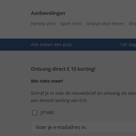
Aanbevelingen
Henley shirt
Sport shirt
Oranje shirt heren
Shi
Alle maten één prijs
100 dag
Ontvang direct € 10 korting!
Mis niets meer!
Schrijf je in voor de nieuwsbrief en ontvang als da
een directe korting van €10.
JP1880