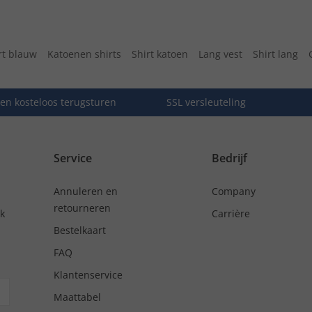
rt blauw
Katoenen shirts
Shirt katoen
Lang vest
Shirt lang
en kosteloos terugsturen
SSL versleuteling
Service
Bedrijf
Annuleren en
Company
retourneren
nk
Carrière
Bestelkaart
FAQ
Klantenservice
Maattabel