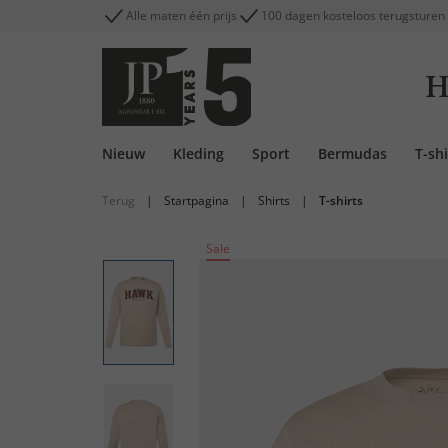
Alle maten één prijs
100 dagen kosteloos terugsturen
H
Nieuw
Kleding
Sport
Bermudas
T-shi
Terug
|
Startpagina
|
Shirts
|
T-shirts
Sale