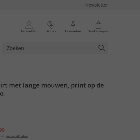
Newsletter
Aanmelden
Acties
Favorieten
Winkelwagen
hirt met lange mouwen, print op de
XL
99
xcl.
verzendkosten