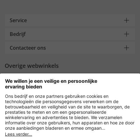
Service
Bedrijf
Contacteer ons
Overige webwinkels
Nederland
Payment and Delivery
Versleuteling met