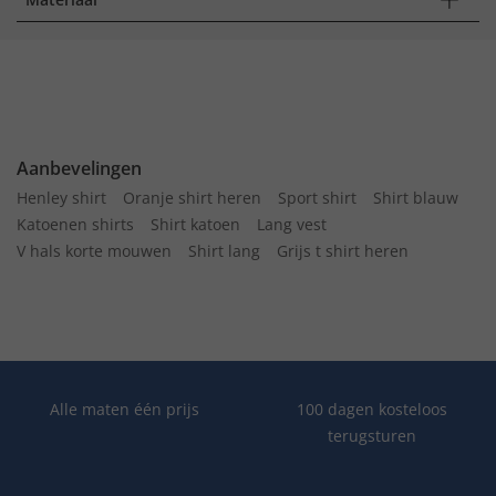
Aanbevelingen
Henley shirt
Oranje shirt heren
Sport shirt
Shirt blauw
Katoenen shirts
Shirt katoen
Lang vest
V hals korte mouwen
Shirt lang
Grijs t shirt heren
Alle maten één prijs
100 dagen kosteloos
terugsturen