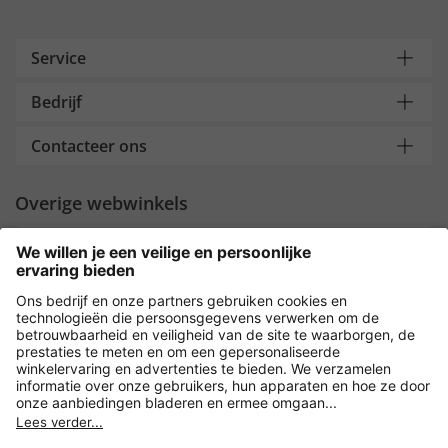
Service
Bedrijf
Contacteer ons
Overige webwinkels
Nederland
Payment and Delivery
Versleuteling met