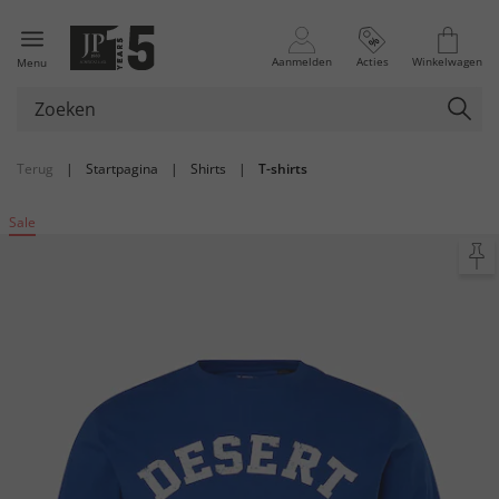
Aanmelden
Acties
Winkelwagen
Menu
Terug
|
Startpagina
|
Shirts
|
T-shirts
Sale