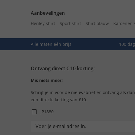
Aanbevelingen
Henley shirt
Sport shirt
Shirt blauw
Katoenen s
Alle maten één prijs
100 dag
Ontvang direct € 10 korting!
Mis niets meer!
Schrijf je in voor de nieuwsbrief en ontvang als da
een directe korting van €10.
JP1880