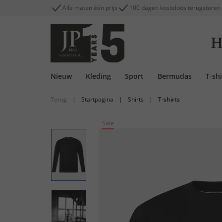
Alle maten één prijs
100 dagen kosteloos terugsturen
H
Nieuw
Kleding
Sport
Bermudas
T-shi
Terug
|
Startpagina
|
Shirts
|
T-shirts
Sale