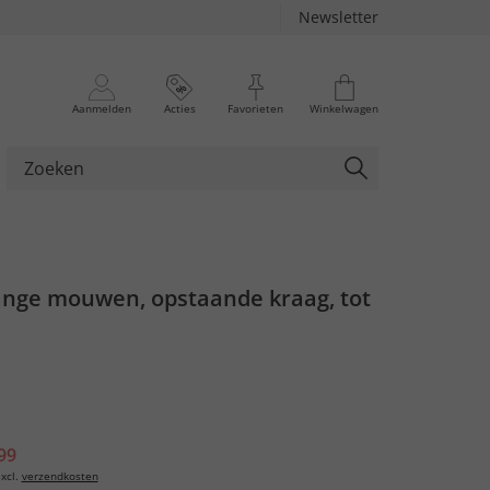
Newsletter
Aanmelden
Acties
Favorieten
Winkelwagen
lange mouwen, opstaande kraag, tot
99
xcl.
verzendkosten