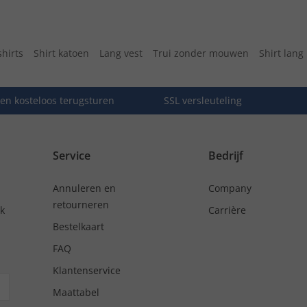
hirts
Shirt katoen
Lang vest
Trui zonder mouwen
Shirt lang
en kosteloos terugsturen
SSL versleuteling
Service
Bedrijf
Annuleren en
Company
retourneren
nk
Carrière
Bestelkaart
FAQ
Klantenservice
Maattabel