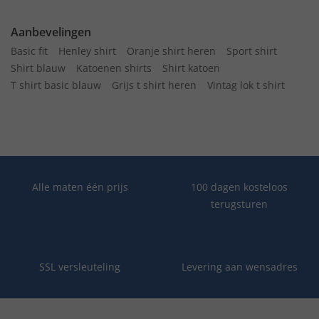
Aanbevelingen
Basic fit
Henley shirt
Oranje shirt heren
Sport shirt
Shirt blauw
Katoenen shirts
Shirt katoen
T shirt basic blauw
Grijs t shirt heren
Vintag lok t shirt
Alle maten één prijs
100 dagen kosteloos
terugsturen
SSL versleuteling
Levering aan wensadres