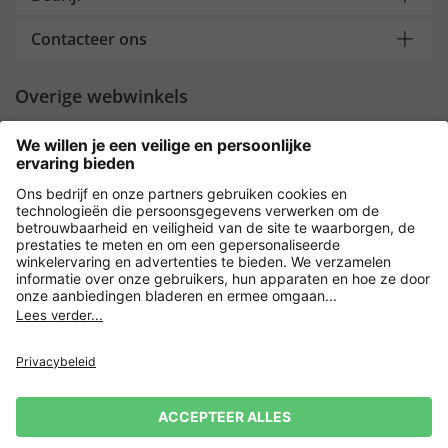
Contacteer ons
Overige webwinkels
Nederland
Payment and Delivery
Versleuteling met
Privacy
Verkoopvoorwaarden
Leveringsvoorwaarden
Herroeping indienen
Impressum
Cookie-instellingen