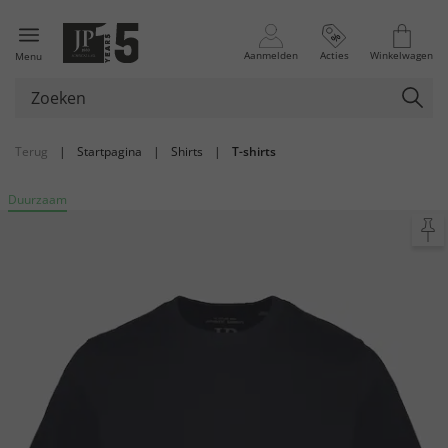
Aanmelden
Acties
Winkelwagen
Menu
Terug
|
Startpagina
|
Shirts
|
T-shirts
Duurzaam