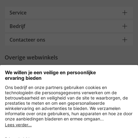
Service
Bedrijf
Contacteer ons
Overige webwinkels
Nederland
Payment and Delivery
Versleuteling met