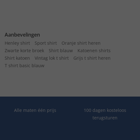
Aanbevelingen
Henley shirt
Sport shirt
Oranje shirt heren
Zwarte korte broek
Shirt blauw
Katoenen shirts
Shirt katoen
Vintag lok t shirt
Grijs t shirt heren
T shirt basic blauw
Alle maten één prijs
100 dagen kosteloos
terugsturen