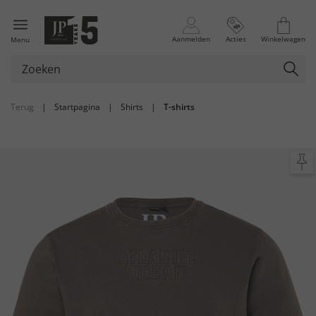
Aanmelden
Acties
Winkelwagen
Menu
Terug
|
Startpagina
|
Shirts
|
T-shirts