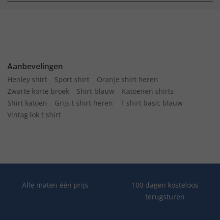
Aanbevelingen
Henley shirt
Sport shirt
Oranje shirt heren
Zwarte korte broek
Shirt blauw
Katoenen shirts
Shirt katoen
Grijs t shirt heren
T shirt basic blauw
Vintag lok t shirt
Alle maten één prijs
100 dagen kosteloos
terugsturen