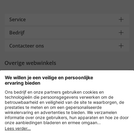
Service
Bedrijf
Contacteer ons
Overige webwinkels
Nederland
Payment and Delivery
Versleuteling met