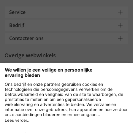
Service
Bedrijf
Contacteer ons
Overige webwinkels
Nederland
Payment and Delivery
Versleuteling met