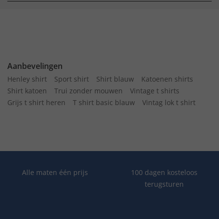
Aanbevelingen
Henley shirt
Sport shirt
Shirt blauw
Katoenen shirts
Shirt katoen
Trui zonder mouwen
Vintage t shirts
Grijs t shirt heren
T shirt basic blauw
Vintag lok t shirt
Alle maten één prijs
100 dagen kosteloos
terugsturen