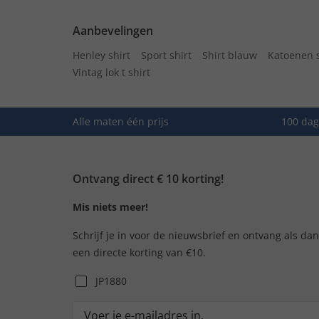
Aanbevelingen
Henley shirt
Sport shirt
Shirt blauw
Katoenen s
Vintag lok t shirt
Alle maten één prijs
100 dag
Ontvang direct € 10 korting!
Mis niets meer!
Schrijf je in voor de nieuwsbrief en ontvang als da
een directe korting van €10.
JP1880