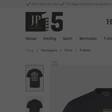
Alle maten één prijs
100 dagen kosteloos terugsturen
H
Nieuw
Kleding
Sport
Bermudas
T-shi
Terug
|
Startpagina
|
Shirts
|
T-shirts
Sale