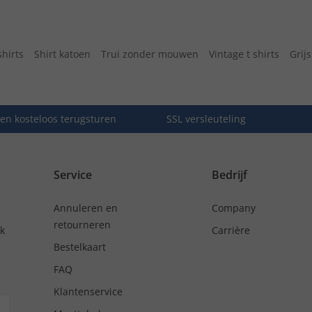
hirts
Shirt katoen
Trui zonder mouwen
Vintage t shirts
Grijs
en kosteloos terugsturen
SSL versleuteling
Service
Bedrijf
Annuleren en
Company
retourneren
nk
Carrière
Bestelkaart
FAQ
Klantenservice