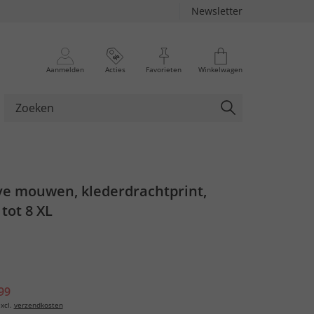
Newsletter
Aanmelden
Acties
Favorieten
Winkelwagen
lve mouwen, klederdrachtprint,
 tot 8 XL
99
xcl.
verzendkosten