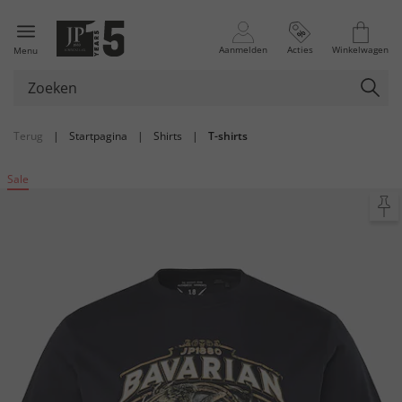
Aanmelden
Acties
Winkelwagen
Menu
Terug
|
Startpagina
|
Shirts
|
T-shirts
Sale