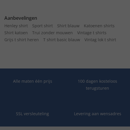
Aanbevelingen
Henley shirt
Sport shirt
Shirt blauw
Katoenen shirts
Shirt katoen
Trui zonder mouwen
Vintage t shirts
Grijs t shirt heren
T shirt basic blauw
Vintag lok t shirt
Alle maten één prijs
100 dagen kosteloos
terugsturen
SSL versleuteling
Levering aan wensadres