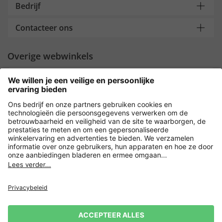
Bedrijf
Contacteer ons
Overige webwinkels
Nederland
Payment and Delivery
Versleuteling met
Privacy
Verkoopvoorwaarden
Leveringsvoorwaarden