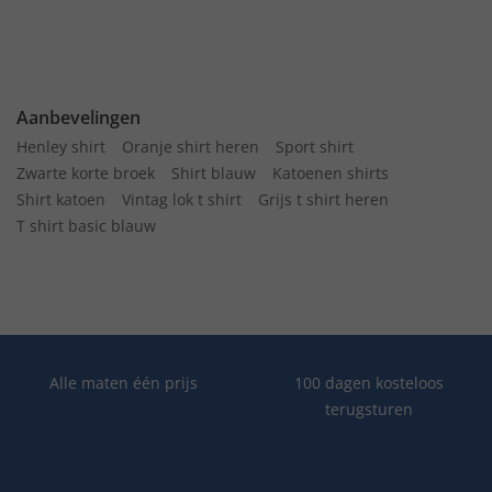
Aanbevelingen
Henley shirt
Oranje shirt heren
Sport shirt
Zwarte korte broek
Shirt blauw
Katoenen shirts
Shirt katoen
Vintag lok t shirt
Grijs t shirt heren
T shirt basic blauw
Alle maten één prijs
100 dagen kosteloos
terugsturen