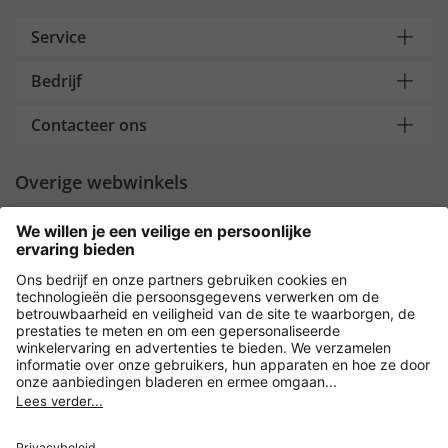
Service
Bedrijf
Contacteer ons
Overige webwinkels
Nederland
Payment and Delivery
Versleuteling met