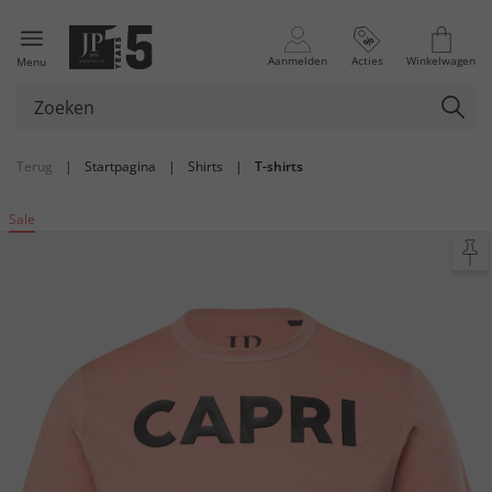
Aanmelden
Acties
Winkelwagen
Menu
Terug
|
Startpagina
|
Shirts
|
T-shirts
Sale