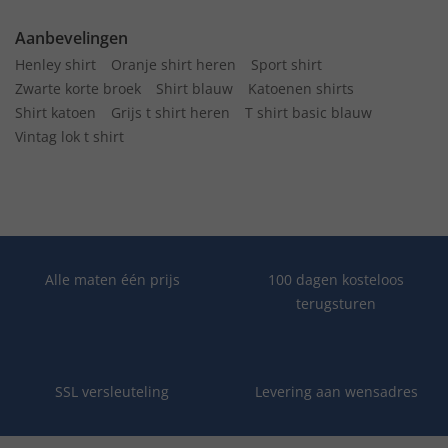
Aanbevelingen
Henley shirt
Oranje shirt heren
Sport shirt
Zwarte korte broek
Shirt blauw
Katoenen shirts
Shirt katoen
Grijs t shirt heren
T shirt basic blauw
Vintag lok t shirt
Alle maten één prijs
100 dagen kosteloos
terugsturen
SSL versleuteling
Levering aan wensadres