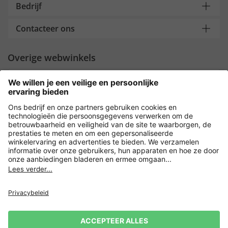
Bedrijf
Contacteer ons
Overige webwinkels
Nederland
Payment and Delivery
Versleuteling met
Privacy
Verkoopvoorwaarden
Leveringsvoorwaarden