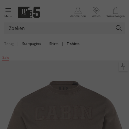
Aanmelden
Acties
Winkelwagen
Menu
Terug
|
Startpagina
|
Shirts
|
T-shirts
Sale