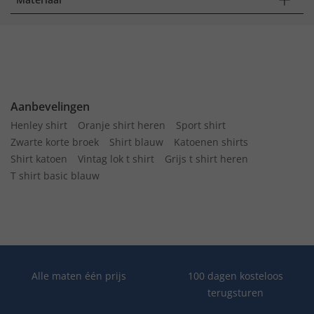
Aanbevelingen
Henley shirt
Oranje shirt heren
Sport shirt
Zwarte korte broek
Shirt blauw
Katoenen shirts
Shirt katoen
Vintag lok t shirt
Grijs t shirt heren
T shirt basic blauw
Alle maten één prijs
100 dagen kosteloos
terugsturen