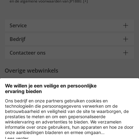
en de algemene voorwaarden van JP1880.
[+]
Service
Bedrijf
Contacteer ons
Overige webwinkels
Nederland
Payment and Delivery
Versleuteling met