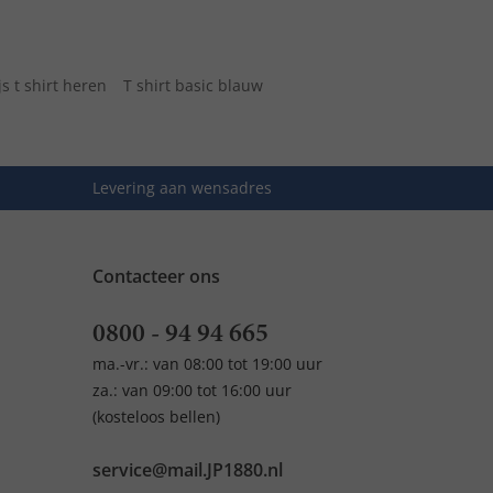
js t shirt heren
T shirt basic blauw
Levering aan wensadres
Contacteer ons
0800 - 94 94 665
ma.-vr.: van 08:00 tot 19:00 uur
za.: van 09:00 tot 16:00 uur
(kosteloos bellen)
service@mail.JP1880.nl