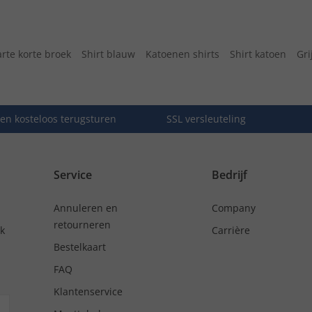
rte korte broek
Shirt blauw
Katoenen shirts
Shirt katoen
Gri
en kosteloos terugsturen
SSL versleuteling
Service
Bedrijf
Annuleren en
Company
retourneren
nk
Carrière
Bestelkaart
FAQ
Klantenservice