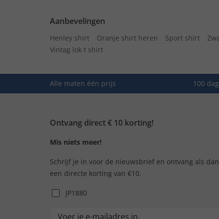
Aanbevelingen
Henley shirt
Oranje shirt heren
Sport shirt
Zwa
Vintag lok t shirt
Alle maten één prijs
100 dag
Ontvang direct € 10 korting!
Mis niets meer!
Schrijf je in voor de nieuwsbrief en ontvang als da
een directe korting van €10.
JP1880