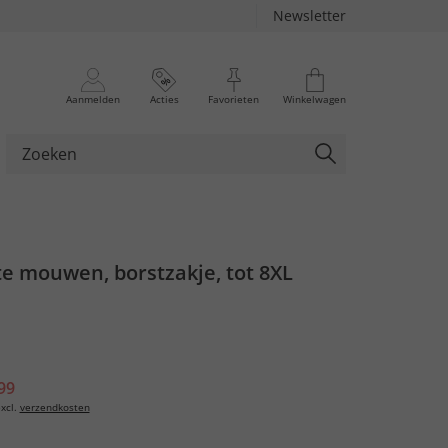
Newsletter
Aanmelden
Acties
Favorieten
Winkelwagen
rte mouwen, borstzakje, tot 8XL
99
xcl.
verzendkosten