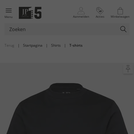
Aanmelden
Acties
Winkelwagen
Menu
Terug
|
Startpagina
|
Shirts
|
T-shirts