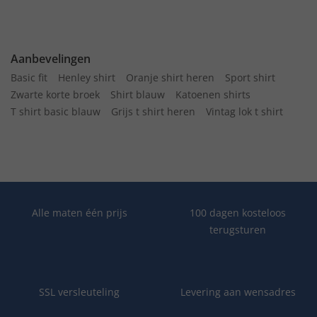
Aanbevelingen
Basic fit
Henley shirt
Oranje shirt heren
Sport shirt
Zwarte korte broek
Shirt blauw
Katoenen shirts
T shirt basic blauw
Grijs t shirt heren
Vintag lok t shirt
Alle maten één prijs
100 dagen kosteloos
terugsturen
SSL versleuteling
Levering aan wensadres