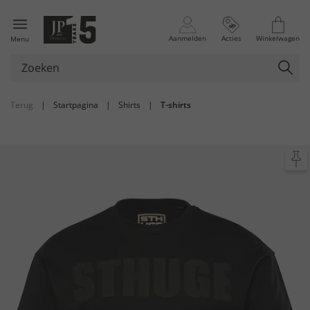
Aanmelden
Acties
Winkelwagen
Menu
Terug
|
Startpagina
|
Shirts
|
T-shirts