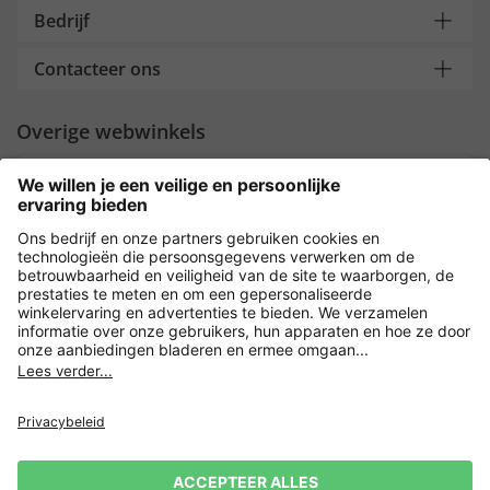
Bedrijf
Contacteer ons
Overige webwinkels
Nederland
Payment and Delivery
Versleuteling met
Privacy
Verkoopvoorwaarden
Leveringsvoorwaarden