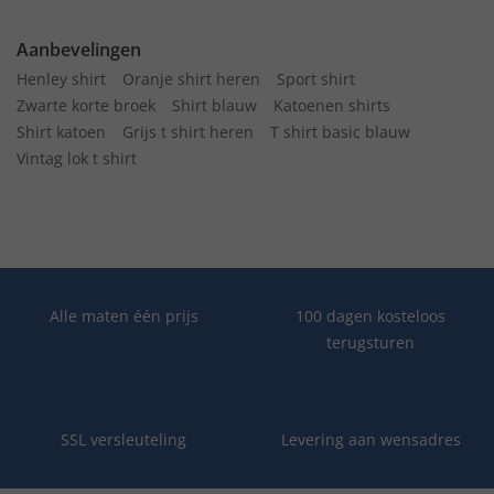
Aanbevelingen
Henley shirt
Oranje shirt heren
Sport shirt
Zwarte korte broek
Shirt blauw
Katoenen shirts
Shirt katoen
Grijs t shirt heren
T shirt basic blauw
Vintag lok t shirt
Alle maten één prijs
100 dagen kosteloos
terugsturen
SSL versleuteling
Levering aan wensadres