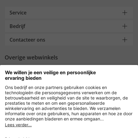
Service
Bedrijf
Contacteer ons
Overige webwinkels
Nederland
Payment and Delivery
Versleuteling met