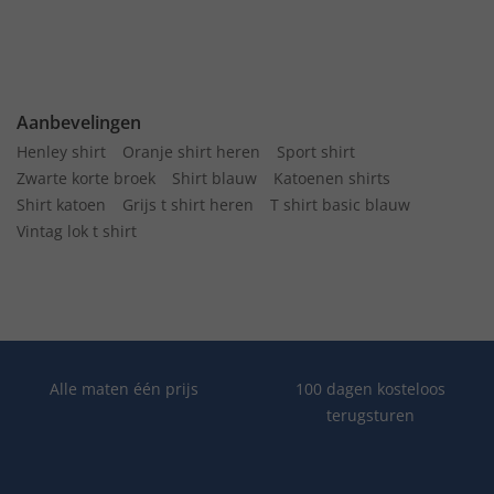
Aanbevelingen
Henley shirt
Oranje shirt heren
Sport shirt
Zwarte korte broek
Shirt blauw
Katoenen shirts
Shirt katoen
Grijs t shirt heren
T shirt basic blauw
Vintag lok t shirt
Alle maten één prijs
100 dagen kosteloos
terugsturen