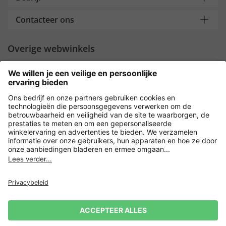
Contacteer ons
Overige webwinkels
Nederland
Payment and Delivery
Versleuteling met
Privacy
Verkoopvoorwaarden
Leveringsvoorwaarden
Herroeping indienen
Impressum
Cookie-instellingen