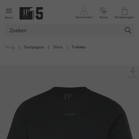
Aanmelden
Acties
Winkelwagen
Menu
Terug
|
Startpagina
|
Shirts
|
T-shirts