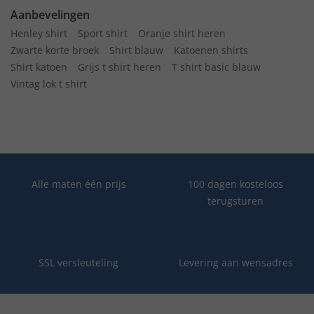
Aanbevelingen
Henley shirt
Sport shirt
Oranje shirt heren
Zwarte korte broek
Shirt blauw
Katoenen shirts
Shirt katoen
Grijs t shirt heren
T shirt basic blauw
Vintag lok t shirt
Alle maten één prijs
100 dagen kosteloos
terugsturen
SSL versleuteling
Levering aan wensadres