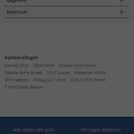
Gegevens
Materiaal
Aanbevelingen
Henley shirt
Sport shirt
Oranje shirt heren
Zwarte korte broek
Shirt blauw
Katoenen shirts
Shirt katoen
Vintag lok t shirt
Grijs t shirt heren
T shirt basic blauw
Alle maten één prijs
100 dagen kosteloos