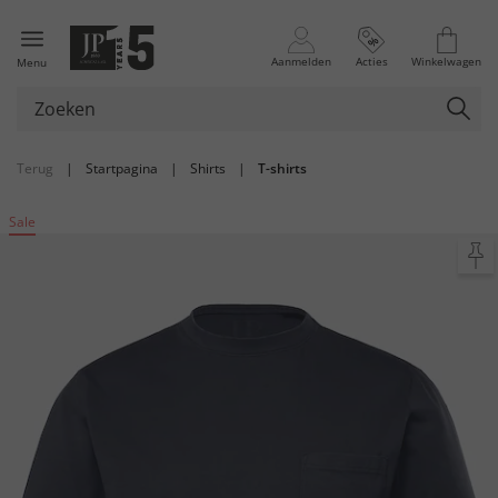
Aanmelden
Acties
Winkelwagen
Menu
Terug
|
Startpagina
|
Shirts
|
T-shirts
Sale