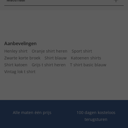
Aanbevelingen
Henley shirt
Oranje shirt heren
Sport shirt
Zwarte korte broek
Shirt blauw
Katoenen shirts
Shirt katoen
Grijs t shirt heren
T shirt basic blauw
Vintag lok t shirt
Alle maten één prijs
100 dagen kosteloos
terugsturen