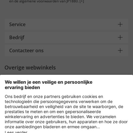
en de algemene voorwaarden van JP1880.
[+]
Service
Bedrijf
Contacteer ons
Overige webwinkels
Nederland
Payment and Delivery
Versleuteling met