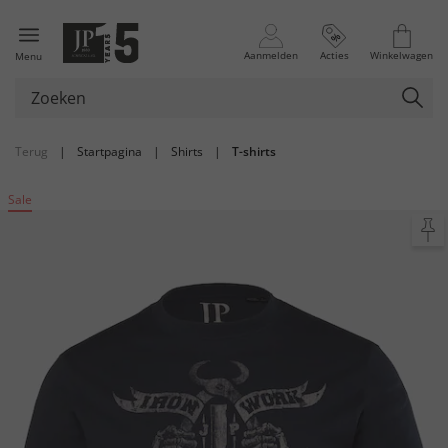
Aanmelden
Acties
Winkelwagen
Menu
Terug
|
Startpagina
|
Shirts
|
T-shirts
Sale