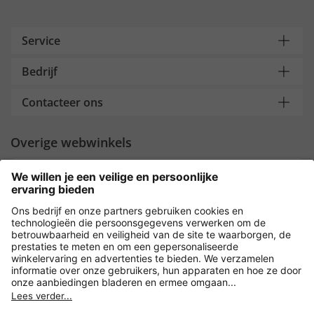
Service
Bedrijf
Contacteer ons
Overige webwinkels
Nederland
Payment and Delivery
Versleuteling met