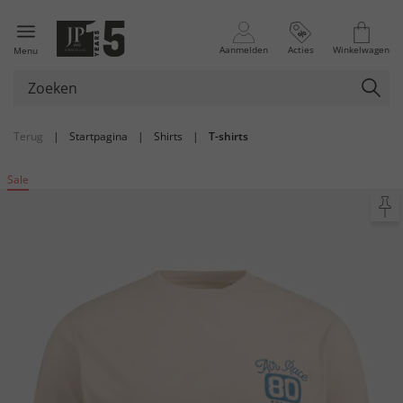
Aanmelden
Acties
Winkelwagen
Menu
Terug
|
Startpagina
|
Shirts
|
T-shirts
Sale