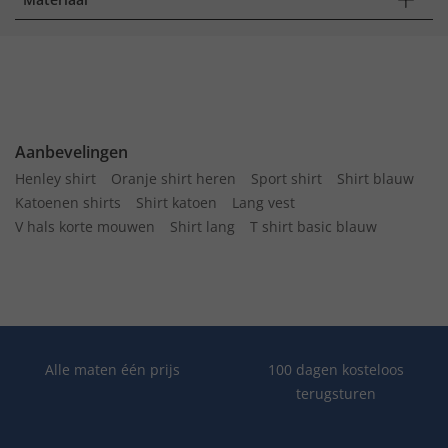
Aanbevelingen
Henley shirt
Oranje shirt heren
Sport shirt
Shirt blauw
Katoenen shirts
Shirt katoen
Lang vest
V hals korte mouwen
Shirt lang
T shirt basic blauw
Alle maten één prijs
100 dagen kosteloos
terugsturen