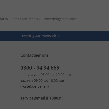
blauw
Set t shirt mat 86
Tweedelige set print
Levering aan wensadres
Contacteer ons
0800 - 94 94 665
ma.-vr.: van 08:00 tot 19:00 uur
za.: van 09:00 tot 16:00 uur
(kosteloos bellen)
service@mail.JP1880.nl