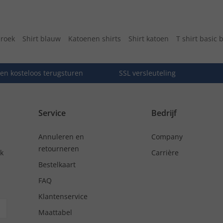
broek
Shirt blauw
Katoenen shirts
Shirt katoen
T shirt basic 
en kosteloos terugsturen
SSL versleuteling
Service
Bedrijf
Annuleren en
Company
retourneren
nk
Carrière
Bestelkaart
FAQ
Klantenservice
Maattabel