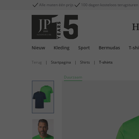
Alle maten één prijs
100 dagen kosteloos terugsturen
H
Nieuw
Kleding
Sport
Bermudas
T-shi
Terug
|
Startpagina
|
Shirts
|
T-shirts
Duurzaam