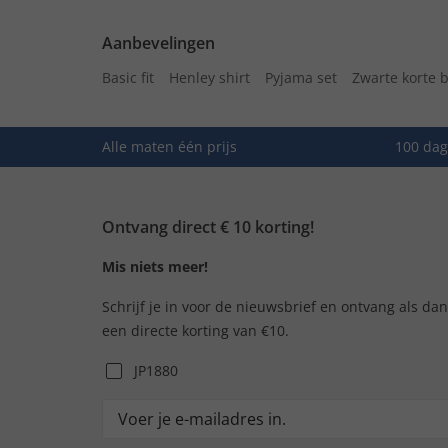
Aanbevelingen
Basic fit
Henley shirt
Pyjama set
Zwarte korte 
Alle maten één prijs
100 dag
Ontvang direct € 10 korting!
Mis niets meer!
Schrijf je in voor de nieuwsbrief en ontvang als da
een directe korting van €10.
JP1880