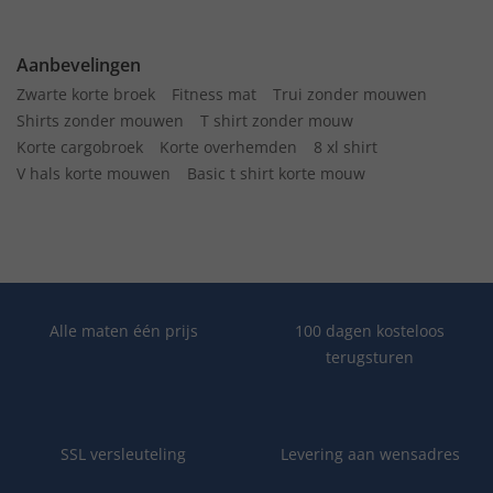
Aanbevelingen
Zwarte korte broek
Fitness mat
Trui zonder mouwen
Shirts zonder mouwen
T shirt zonder mouw
Korte cargobroek
Korte overhemden
8 xl shirt
V hals korte mouwen
Basic t shirt korte mouw
Alle maten één prijs
100 dagen kosteloos
terugsturen
SSL versleuteling
Levering aan wensadres