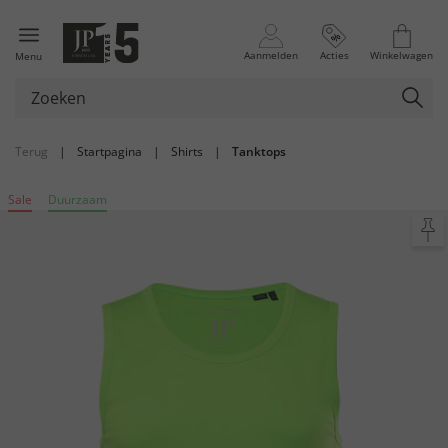
Aanmelden
Acties
Winkelwagen
Menu
Terug
|
Startpagina
|
Shirts
|
Tanktops
Sale
Duurzaam