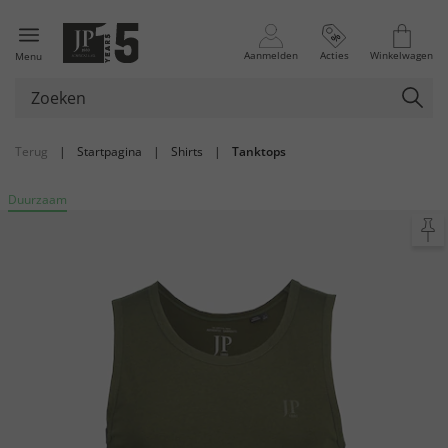
Aanmelden
Acties
Winkelwagen
Menu
Terug
|
Startpagina
|
Shirts
|
Tanktops
Duurzaam