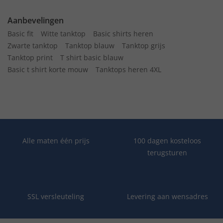
Aanbevelingen
Basic fit
Witte tanktop
Basic shirts heren
Zwarte tanktop
Tanktop blauw
Tanktop grijs
Tanktop print
T shirt basic blauw
Basic t shirt korte mouw
Tanktops heren 4XL
Alle maten één prijs
100 dagen kosteloos
terugsturen
SSL versleuteling
Levering aan wensadres