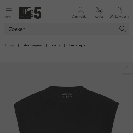
Aanmelden
Acties
Winkelwagen
Menu
Terug
|
Startpagina
|
Shirts
|
Tanktops