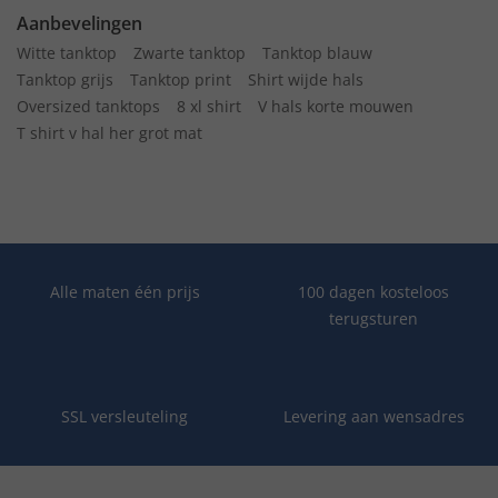
Aanbevelingen
Witte tanktop
Zwarte tanktop
Tanktop blauw
Tanktop grijs
Tanktop print
Shirt wijde hals
Oversized tanktops
8 xl shirt
V hals korte mouwen
T shirt v hal her grot mat
Alle maten één prijs
100 dagen kosteloos
terugsturen
SSL versleuteling
Levering aan wensadres