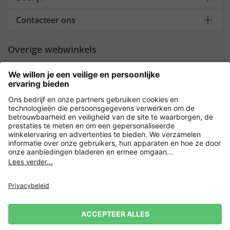
Contacteer ons
Overige webwinkels
Nederland
Payment and Delivery
Versleuteling met
Privacy
Verkoopvoorwaarden
Leveringsvoorwaarden
Herroeping indienen
Impressum
Cookie-instellingen