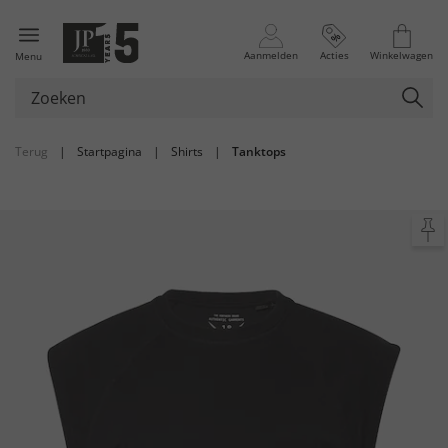
Aanmelden
Acties
Winkelwagen
Menu
Terug
|
Startpagina
|
Shirts
|
Tanktops