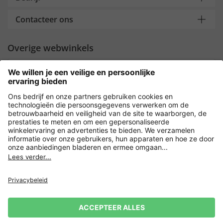
Contacteer ons
Overige webwinkels
Nederland
Payment and Delivery
Versleuteling met
Privacy
Verkoopvoorwaarden
Leveringsvoorwaarden
Herroeping indienen
Impressum
Cookie-instellingen