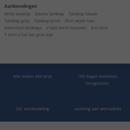
Aanbevelingen
Witte tanktop
Zwarte tanktop
Tanktop blauw
Tanktop grijs
Tanktop print
Shirt wijde hals
Oversized tanktops
V hals korte mouwen
8 xl shirt
T shirt v hal her grot mat
Alle maten één prijs
100 dagen kosteloos
terugsturen
SSL versleuteling
Levering aan wensadres