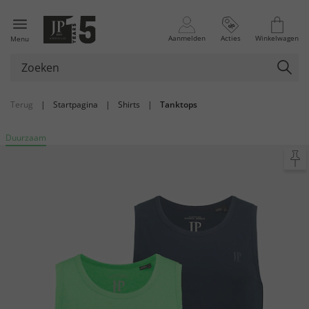
Aanmelden
Acties
Winkelwagen
Menu
Terug
|
Startpagina
|
Shirts
|
Tanktops
Duurzaam