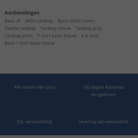
Aanbevelingen
Basic fit
Witte tanktop
Basic shirts heren
Zwarte tanktop
Tanktop blauw
Tanktop grijs
Tanktop print
T shirt basic blauw
8 xl shirt
Basic t shirt korte mouw
Alle maten één prijs
100 dagen kosteloos
terugsturen
SSL versleuteling
Levering aan wensadres