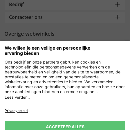
Bedrijf
Contacteer ons
Overige webwinkels
Nederland
Payment and Delivery
Versleuteling met
Privacy
Verkoopvoorwaarden
Leveringsvoorwaarden