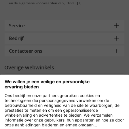
en de algemene voorwaarden van JP1880.
[+]
Service
Bedrijf
Contacteer ons
Overige webwinkels
Nederland
Payment and Delivery
Versleuteling met