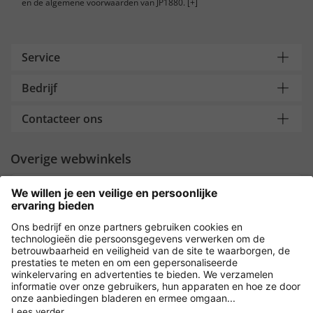
en de algemene voorwaarden van JP1880.
[+]
Service
Bedrijf
Contacteer ons
Overige webwinkels
Nederland
Payment and Delivery
Versleuteling met