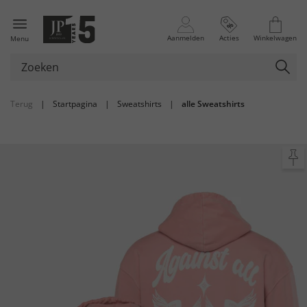
Aanmelden
Acties
Winkelwagen
Menu
Terug
|
Startpagina
|
Sweatshirts
|
alle Sweatshirts