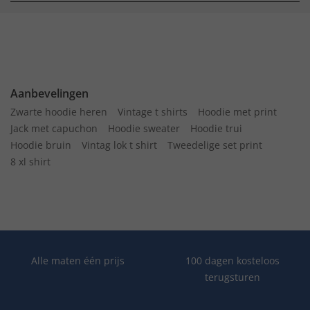
Aanbevelingen
Zwarte hoodie heren
Vintage t shirts
Hoodie met print
Jack met capuchon
Hoodie sweater
Hoodie trui
Hoodie bruin
Vintag lok t shirt
Tweedelige set print
8 xl shirt
Alle maten één prijs
100 dagen kosteloos
terugsturen