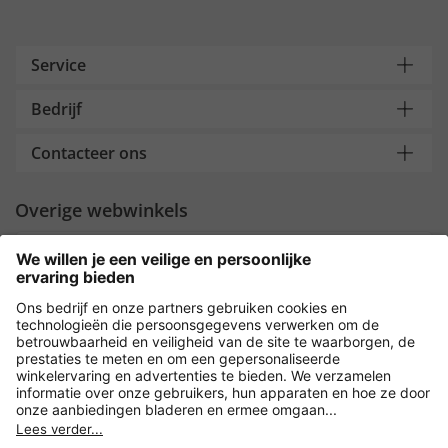
Service
Bedrijf
Contacteer ons
Overige webwinkels
Nederland
Payment and Delivery
Versleuteling met