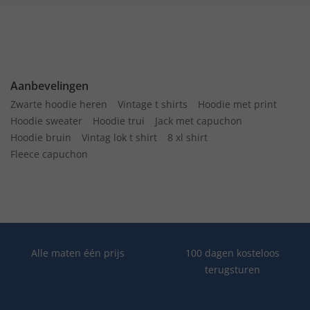
Aanbevelingen
Zwarte hoodie heren
Vintage t shirts
Hoodie met print
Hoodie sweater
Hoodie trui
Jack met capuchon
Hoodie bruin
Vintag lok t shirt
8 xl shirt
Fleece capuchon
Alle maten één prijs
100 dagen kosteloos
terugsturen