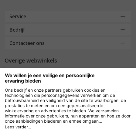
Service
Bedrijf
Contacteer ons
Overige webwinkels
Nederland
Payment and Delivery
Versleuteling met