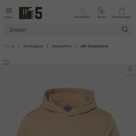
Aanmelden
Acties
Winkelwagen
Menu
Terug
|
Startpagina
|
Sweatshirts
|
alle Sweatshirts
Sale