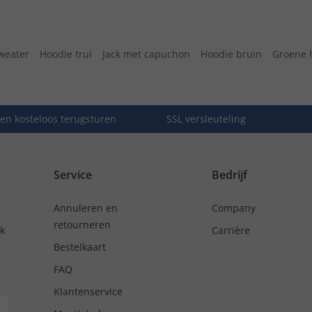
weater
Hoodie trui
Jack met capuchon
Hoodie bruin
Groene 
en kosteloos terugsturen
SSL versleuteling
Service
Bedrijf
Annuleren en
Company
retourneren
nk
Carrière
Bestelkaart
FAQ
Klantenservice